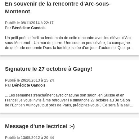
En souvenir de la rencontre d'Arc-sous-
Montenot
Publié le 09/11/2014 à 22:17
Par
Bénédicte Gandois
Un petit poème écrit au lendemain de cette rencontre avec les élèves d'Arc-
sous-Montenot... Un mur de pierre, Une cour un peu sévère, La campagne
de quiétude endormie Dans la lumière isolée d’un jour d’automne. Quelques
marches, un arrosoir, Une porte...
Signature le 27 octobre à Gagny!
Publié le 20/10/2013 à 15:24
Par
Bénédicte Gandois
... Les semaines s'enchaînent avec chacune son salon, en Suisse et en
France! Je vous invite à me retrouver l e dimanche 27 octobre au 3e Salon
de l’Ecrit en Aulnoye, tout près de Paris, précipitez-vous J Ce sera à la salle
des fêtes de Gagny (93), avenue...
Message d'une lectrice! :-)
Publié le 13/05/2012 à 20:44