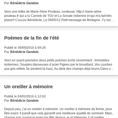
Par
Bénédicte Gandois
Voici une lettre de Marie-Aline Pouteau, conteuse: http:// marie-aline-
pouteau.fr qui a lu Carnets de TGV et La Sonate indienne et qui m'a fait très
plaisir!! Coucou Bénédicte, Le 09/05/12 Petit message de Bretagne. J’y suis
pour quelques jours pour des...
Poèmes de la fin de l'été
Publié le 30/09/2010 à 09:26
Par
Bénédicte Gandois
Voici en avant-première deux petits poèmes écrits récemment : Immobiles
éoliennes, Souples danseuses d’acier Figées par le brouillard, Vos courbes
aux gris reflets Se perdent là-haut, Au-delà des champs déjà bruns Dans un
autre espace, Une autre dimension....
Un oreiller à mémoire
Publié le 04/02/2016 à 12:02
Par
Bénédicte Gandois
Depuis peu, j’ai un oreiller à mémoire. Un oreiller à mémoire de forme, pour
être exact. Il paraît que cela garantit une meilleure qualité de sommeil. Mais,
chaque soir, quand je pose ma tête dessus, je m’interroge. Cet oreiller