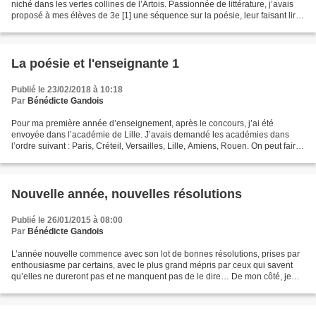
niché dans les vertes collines de l’Artois. Passionnée de littérature, j’avais
proposé à mes élèves de 3e [1] une séquence sur la poésie, leur faisant lire
Nerval et même Jaccottet....
La poésie et l'enseignante 1
Publié le 23/02/2018 à 10:18
Par
Bénédicte Gandois
Pour ma première année d’enseignement, après le concours, j’ai été
envoyée dans l’académie de Lille. J’avais demandé les académies dans
l’ordre suivant : Paris, Créteil, Versailles, Lille, Amiens, Rouen. On peut faire
six vœux. Cela fait une surface de...
Nouvelle année, nouvelles résolutions
Publié le 26/01/2015 à 08:00
Par
Bénédicte Gandois
L’année nouvelle commence avec son lot de bonnes résolutions, prises par
enthousiasme par certains, avec le plus grand mépris par ceux qui savent
qu’elles ne dureront pas et ne manquent pas de le dire… De mon côté, je
me sens comme les enfants. Toujours...