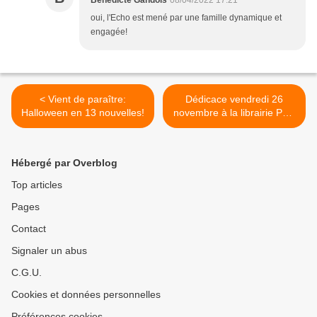
Bénédicte Gandois
08/04/2022 17:21
oui, l'Echo est mené par une famille dynamique et
engagée!
< Vient de paraître:
Dédicace vendredi 26
Halloween en 13 nouvelles!
novembre à la librairie Padi
à Orbe (VD) >
Hébergé par Overblog
Top articles
Pages
Contact
Signaler un abus
C.G.U.
Cookies et données personnelles
Préférences cookies