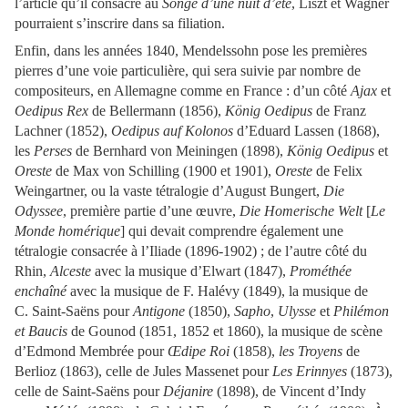
l’article qu’il consacre au
Songe d’une nuit d’été
, Liszt et Wagner
pourraient s’inscrire dans sa filiation.
Enfin, dans les années 1840, Mendelssohn pose les premières
pierres d’une voie particulière, qui sera suivie par nombre de
compositeurs, en Allemagne comme en France : d’un côté
Ajax
et
Oedipus Rex
de Bellermann (1856),
König Oedipus
de Franz
Lachner (1852),
Oedipus
auf Kolonos
d’Eduard Lassen (1868),
les
Perses
de Bernhard von Meiningen (1898),
König Oedipus
et
Oreste
de Max von Schilling (1900 et 1901),
Oreste
de Felix
Weingartner, ou la vaste tétralogie d’August Bungert,
Die
Odyssee
, première partie d’une œuvre,
Die Homerische Welt
[
Le
Monde homérique
] qui devait comprendre également une
tétralogie consacrée à l’Iliade (1896-1902) ; de l’autre côté du
Rhin,
Alceste
avec la musique d’Elwart (1847),
Prométhée
enchaîné
avec la musique de F. Halévy (1849), la musique de
C. Saint-Saëns pour
Antigone
(1850),
Sapho
,
Ulysse
et
Philémon
et Baucis
de Gounod (1851, 1852 et 1860), la musique de scène
d’Edmond Membrée pour
Œdipe Roi
(1858),
les Troyens
de
Berlioz (1863), celle de Jules Massenet pour
Les Erinnyes
(1873),
celle de Saint-Saëns pour
Déjanire
(1898), de Vincent d’Indy