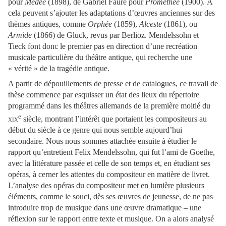
pour
Médée
(1898), de Gabriel Fauré pour
Prométhée
(1900). À
cela peuvent s’ajouter les adaptations d’œuvres anciennes sur des
thèmes antiques, comme
Orphée
(1859),
Alceste
(1861), ou
Armide
(1866) de Gluck, revus par Berlioz. Mendelssohn et
Tieck font donc le premier pas en direction d’une recréation
musicale particulière du théâtre antique, qui recherche une
« vérité » de la tragédie antique.
A partir de dépouillements de presse et de catalogues, ce travail de
thèse commence par esquisser un état des lieux du répertoire
programmé dans les théâtres allemands de la première moitié du
e
xix
siècle, montrant l’intérêt que portaient les compositeurs au
début du siècle à ce genre qui nous semble aujourd’hui
secondaire. Nous nous sommes attachée ensuite à étudier le
rapport qu’entretient Felix Mendelssohn, qui fut l’ami de Goethe,
avec la littérature passée et celle de son temps et, en étudiant ses
opéras, à cerner les attentes du compositeur en matière de livret.
L’analyse des opéras du compositeur met en lumière plusieurs
éléments, comme le souci, dès ses œuvres de jeunesse, de ne pas
introduire trop de musique dans une œuvre dramatique – une
réflexion sur le rapport entre texte et musique. On a alors analysé