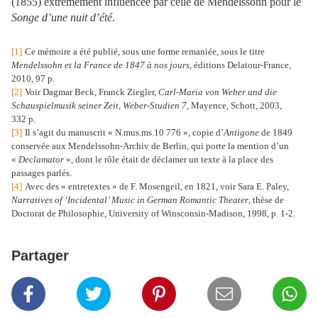
(1855) extrêmement influencée par celle de Mendelssohn pour le
Songe d’une nuit d’été
.
[1]
Ce mémoire a été publié, sous une forme remaniée, sous le titre
Mendelssohn et la France de 1847 à nos jours
, éditions Delatour-France,
2010, 97 p.
[2]
Voir Dagmar Beck, Franck Ziegler,
Carl-Maria von Weber und die
Schauspielmusik seiner Zeit
,
Weber-Studien 7
, Mayence, Schott, 2003,
332 p.
[3]
Il s’agit du manuscrit « N.mus.ms.10 776 », copie d’
Antigone
de 1849
conservée aux Mendelssohn-Archiv de Berlin, qui porte la mention d’un
«
Declamator
», dont le rôle était de déclamer un texte à la place des
passages parlés.
[4]
Avec des « entretextes » de F. Mosengeil
, en 1821, voir Sara E. Paley,
Narratives of ‘Incidental’ Music in German Romantic Theater
, thèse de
Doctorat de Philosophie, University of Winsconsin-Madison, 1998, p. 1-2.
Partager