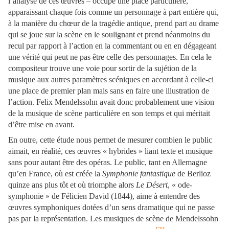
l’analyse de ces œuvres – occupe une place particulière,
apparaissant chaque fois comme un personnage à part entière qui,
à la manière du chœur de la tragédie antique, prend part au drame
qui se joue sur la scène en le soulignant et prend néanmoins du
recul par rapport à l’action en la commentant ou en en dégageant
une vérité qui peut ne pas être celle des personnages. En cela le
compositeur trouve une voie pour sortir de la sujétion de la
musique aux autres paramètres scéniques en accordant à celle-ci
une place de premier plan mais sans en faire une illustration de
l’action. Felix Mendelssohn avait donc probablement une vision
de la musique de scène particulière en son temps et qui méritait
d’être mise en avant.
En outre, cette étude nous permet de mesurer combien le public
aimait, en réalité, ces œuvres « hybrides » liant texte et musique
sans pour autant être des opéras. Le public, tant en Allemagne
qu’en France, où est créée la
Symphonie
fantastique
de Berlioz
quinze ans plus tôt et où triomphe alors
Le Désert
, « ode-
symphonie » de Félicien David (1844), aime à entendre des
œuvres symphoniques dotées d’un sens dramatique qui ne passe
pas par la représentation. Les musiques de scène de Mendelssohn