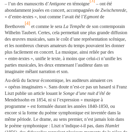
[3]
– l’un des manuscrits d’
Antigone
en témoigne
– ont été
abondamment jouées en concert, accompagnées de
Zwischenrede
,
« d’entre-textes », tout comme l’avait été l’
Egmont
de
[4]
Beethoven
et comme le sera
La Tempête
de son contemporain
Wilhelm Taubert. Certes, cela permettait une plus grande diffusion
des œuvres musicales, sans le coût d’une représentation scénique,
et les nombreux chœurs amateurs du temps pouvaient les donner
plus facilement en concert. La musique, ainsi reliée par des
« entre-textes », unifie le texte, à moins que celui-ci n’unifie les
parties musicales, les deux emmenant l’auditeur dans un
imaginaire mêlant narration et son.
Au-delà du facteur économique, les auditeurs aimaient ces
« opéras imaginaires ». Sans doute n’est-ce pas un hasard si Franz
Liszt publie un article louant le
Songe d’une nuit d’été
de
Mendelssohn en 1854, ni si l’expression « musique à
programme » est formulée durant les années 1840-1850, ou
encore si la forme du poème symphonique est inventée dans la
même période. Le drame, au sens premier, n’est jamais loin dans
le poème symphonique : Liszt n’indique-t-il pas, dans
Hamlet