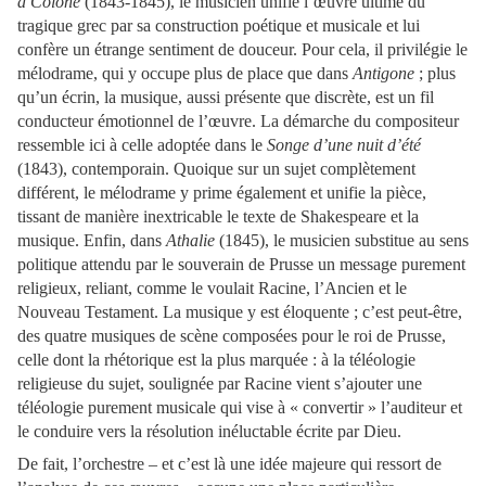
à Colone
(1843-1845), le musicien unifie l’œuvre ultime du
tragique grec par sa construction poétique et musicale et lui
confère un étrange sentiment de douceur. Pour cela, il privilégie le
mélodrame, qui y occupe plus de place que dans
Antigone
; plus
qu’un écrin, la musique, aussi présente que discrète, est un fil
conducteur émotionnel de l’œuvre. La démarche du compositeur
ressemble ici à celle adoptée dans le
Songe d’une nuit d’été
(1843), contemporain. Quoique sur un sujet complètement
différent, le mélodrame y prime également et unifie la pièce,
tissant de manière inextricable le texte de Shakespeare et la
musique. Enfin, dans
Athalie
(1845), le musicien substitue au sens
politique attendu par le souverain de Prusse un message purement
religieux, reliant, comme le voulait Racine, l’Ancien et le
Nouveau Testament. La musique y est éloquente ; c’est peut-être,
des quatre musiques de scène composées pour le roi de Prusse,
celle dont la rhétorique est la plus marquée : à la téléologie
religieuse du sujet, soulignée par Racine vient s’ajouter une
téléologie purement musicale qui vise à « convertir » l’auditeur et
le conduire vers la résolution inéluctable écrite par Dieu.
De fait, l’orchestre – et c’est là une idée majeure qui ressort de