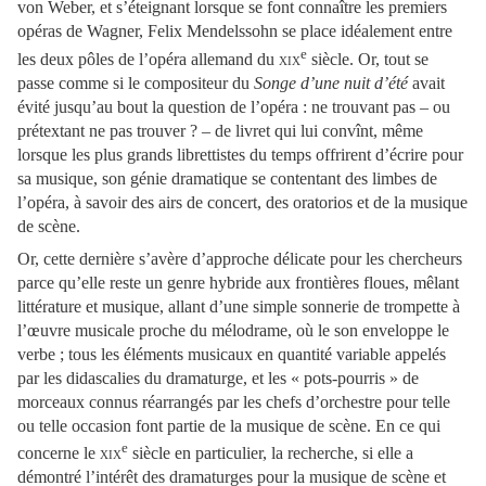
von Weber, et s’éteignant lorsque se font connaître les premiers
opéras de Wagner, Felix Mendelssohn se place idéalement entre
e
les deux pôles de l’opéra allemand du
xix
siècle. Or, tout se
passe comme si le compositeur du
Songe d’une nuit d’été
avait
évité jusqu’au bout la question de l’opéra : ne trouvant pas – ou
prétextant ne pas trouver ? – de livret qui lui convînt, même
lorsque les plus grands librettistes du temps offrirent d’écrire pour
sa musique, son génie dramatique se contentant des limbes de
l’opéra, à savoir des airs de concert, des oratorios et de la musique
de scène.
Or, cette dernière s’avère d’approche délicate pour les chercheurs
parce qu’elle reste un genre hybride aux frontières floues, mêlant
littérature et musique, allant d’une simple sonnerie de trompette à
l’œuvre musicale proche du mélodrame, où le son enveloppe le
verbe ; tous les éléments musicaux en quantité variable appelés
par les didascalies du dramaturge, et les « pots-pourris » de
morceaux connus réarrangés par les chefs d’orchestre pour telle
ou telle occasion font partie de la musique de scène. En ce qui
e
concerne le
xix
siècle en particulier, la recherche, si elle a
démontré l’intérêt des dramaturges pour la musique de scène et