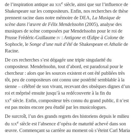
e
de l’inspiration antique au
xix
siècle, ainsi que sur l’influence de
Shakespeare sur les compositeurs. Enfin, nos recherches de thèse
prennent racine dans notre mémoire de DEA,
La Musique
de
scène dans l’œuvre de Félix Mendelssohn
(2005), analyse des
musiques de scène composées par Mendelssohn pour le roi de
Prusse Frédéric-Guillaume
iv
:
Antigone
et
Œdipe à Colone
de
Sophocle, le
Songe d’une nuit d’été
de Shakespeare et
Athalie
de
Racine.
De ces recherches s’est dégagée une triple singularité du
compositeur. Mendelssohn, tout d’abord, est paradoxal pour le
chercheur : alors que les sources existent et ont été publiées très
tôt, peu de compositeurs ont connu une postérité semblable à la
sienne – célébré de son vivant, recevant des obsèques dignes d’un
roi et méprisé ensuite jusqu’à sa redécouverte à la fin du
e
xx
siècle. Enfin, compositeur très connu du grand public, il n’est
est pas moins encore peu étudié par les musicologues.
De surcroît, l’un des grands regrets des historiens depuis le milieu
e
du
xix
siècle est l’absence d’opéra de maturité achevé dans son
œuvre. Commençant sa carrière au moment où s’éteint Carl Maria