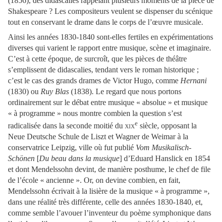
(1856), des didascalies rappelant plusieurs moments de la pièce de
Shakespeare ? Les compositeurs veulent se dispenser du scénique
tout en conservant le drame dans le corps de l’œuvre musicale.
Ainsi les années 1830-1840 sont-elles fertiles en expérimentations
diverses qui varient le rapport entre musique, scène et imaginaire.
C’est à cette époque, de surcroît, que les pièces de théâtre
s’emplissent de didascalies, tendant vers le roman historique ;
c’est le cas des grands drames de Victor Hugo, comme
Hernani
(1830) ou
Ruy Blas
(1838). Le regard que nous portons
ordinairement sur le débat entre musique « absolue » et musique
« à programme » nous montre combien la question s’est
e
radicalisée dans la seconde moitié du
xix
siècle, opposant la
Neue Deutsche Schule de Liszt et Wagner de Weimar à la
conservatrice Leipzig, ville où fut publié
Vom Musikalisch-
Schönen
[
Du beau dans la musique
] d’Eduard Hanslick en 1854
et dont Mendelssohn devint, de manière posthume, le chef de file
de l’école « ancienne ». Or, on devine combien, en fait,
Mendelssohn écrivait à la lisière de la musique « à programme »,
dans une réalité très différente, celle des années 1830-1840, et,
comme semble l’avouer l’inventeur du poème symphonique dans