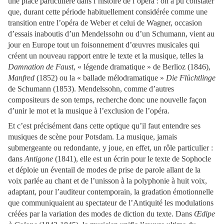
une place particulière dans l’histoire de l’opéra : on a pu constater
que, durant cette période habituellement considérée comme une
transition entre l’opéra de Weber et celui de Wagner, occasion
d’essais inaboutis d’un Mendelssohn ou d’un Schumann, vient au
jour en Europe tout un foisonnement d’œuvres musicales qui
créent un nouveau rapport entre le texte et la musique, telles la
Damnation
de Faust
, « légende dramatique » de Berlioz (1846),
Manfred
(1852) ou la « ballade mélodramatique »
Die Flüchtlinge
de Schumann (1853). Mendelssohn, comme d’autres
compositeurs de son temps, recherche donc une nouvelle façon
d’unir le mot et la musique à l’exclusion de l’opéra.
Et c’est précisément dans cette optique qu’il faut entendre ses
musiques de scène pour Potsdam. La musique, jamais
submergeante ou redondante, y joue, en effet, un rôle particulier :
dans
Antigone
(1841), elle est un écrin pour le texte de Sophocle
et déploie un éventail de modes de prise de parole allant de la
voix parlée au chant et de l’unisson à la polyphonie à huit voix,
adaptant, pour l’auditeur contemporain, la gradation émotionnelle
que communiquaient au spectateur de l’Antiquité les modulations
créées par la variation des modes de diction du texte. Dans
Œdipe