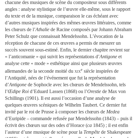
chacune des musiques de scène du compositeur sous différents
angles : analyse stylistique de l’œuvre elle-même, sous le rapport
du texte et de la musique, comparaison le cas échéant avec
d’autres musiques inspirées des mêmes œuvres littéraires, comme
les chœurs de l’
Athalie
de Racine composés par Johann Abraham
Peter Schulz que connaissait Mendelssohn. L’évocation de la
réception de chacune de ces œuvres a permis de mesurer un
succès souvent sous-estimé. Enfin, le dernier chapitre revient sur
« l’anticomanie » qui suivit les représentations d’
Antigone
et
analyse cette « mode » esthétique ainsi que plusieurs œuvres
e
allemandes de la seconde moitié du
xix
siècle inspirées de
l’Antiquité, nées de l’événement que fut la représentation
d’
Antigone
de Sophocle avec les chœurs de Mendelssohn, tels
l’
Œdipe Roi
d’Eduard Lassen (1868) ou l’
Orestie
de Max von
Schillings (1901). Il est aussi l’occasion d’une analyse de
quelques œuvres scéniques de Wilhelm Taubert. Ce dernier fut
invité par le roi de Prusse à composer les chœurs de
Medea
d’Euripide – commande refusée par Mendelssohn (1843) – puis il
écrivit des chœurs sur des odes d’Horace (
ca
1845) ; il est enfin
l’auteur d’une musique de scène pour la
Tempête
de Shakespeare