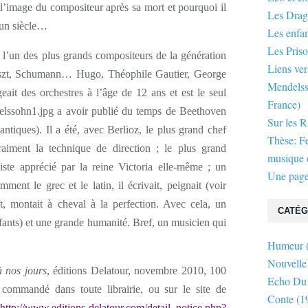
l’image du compositeur après sa mort et pourquoi il
Les Dra
 un siècle…
Les enfan
Les Priso
l’un des plus grands compositeurs de la génération
Liens ver
Liszt, Schumann… Hugo, Théophile Gautier, George
Mendelsso
ait des orchestres à l’âge de 12 ans et est le seul
France)
a avoir publié du temps de Beethoven
Sur les R
iques). Il a été, avec Berlioz, le plus grand chef
Thèse: F
raiment la technique de direction ; le plus grand
musique d
iste apprécié par la reine Victoria elle-même ; un
Une page
ment le grec et le latin, il écrivait, peignait (voir
it, montait à cheval à la perfection. Avec cela, un
CATÉG
enfants) et une grande humanité. Bref, un musicien qui
Humeur
Nouvelle
 nos jours
, éditions Delatour, novembre 2010, 100
Echo Du
 commandé dans toute librairie, ou sur le site de
Conte
(1
http://www.editions-delatour.com/detail_notice.php?