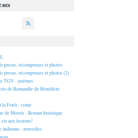
Z-MOI
S
IL
de presse, récompenses et photos
de presse, récompenses et photos (2)
de TGV - poèmes
écris de Romandie de Bénédicte
 la Forêt - conte
ne de Moeris - Roman historique
 est aux lecteurs!
 indienne - nouvelles
ouan