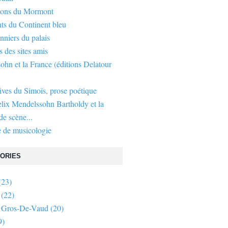
gons du Mormont
ts du Continent bleu
nniers du palais
s des sites amis
hn et la France (éditions Delatour
ives du Simoïs, prose poétique
elix Mendelssohn Bartholdy et la
e scène...
 de musicologie
ORIES
(23)
(22)
 Gros-De-Vaud
(20)
9)