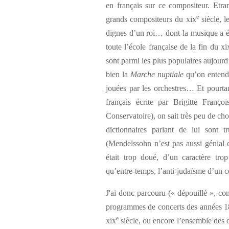
en français sur ce compositeur. Etra
e
grands compositeurs du xix
siècle, l
dignes d’un roi… dont la musique a été
toute l’école française de la fin du xi
sont parmi les plus populaires aujourd
bien la
Marche
nuptiale
qu’on entend d
jouées par les orchestres… Et pourtan
français écrite par Brigitte Franço
Conservatoire), on sait très peu de cho
dictionnaires parlant de lui sont t
(Mendelssohn n’est pas aussi génial
était trop doué, d’un caractère tro
qu’entre-temps, l’anti-judaïsme d’un 
J'ai donc parcouru (« dépouillé », c
programmes de concerts des années 1
e
xix
siècle, ou encore l’ensemble des 