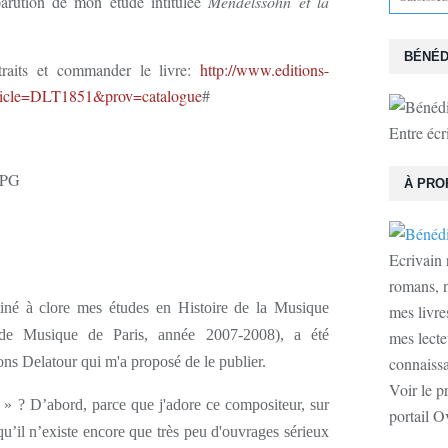
 parution de mon étude intitulée
Mendelssohn et la
BÉNÉD
xtraits et commander le livre:
http://www.editions-
article=DLT1851&prov=catalogue
#
Entre écr
À PRO
Ecrivain 
romans, n
tiné à clore mes études en Histoire de la Musique
mes livre
r de Musique de Paris, année 2007-2008), a été
mes lecte
ns Delatour qui m'a proposé de le publier.
connaissan
Voir le p
» ? D’abord, parce que j'adore ce compositeur, sur
portail O
 qu’il n’existe encore que très peu d'ouvrages sérieux