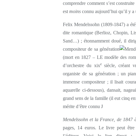
comprendre comment s’est construite 
est
moins
connu aujourd’hui qu’il y a
Felix Mendelssohn (1809-1847) a été 
dite romantique (Berlioz, Chopin, 
Sand…) ; étonnamment doué, il dirige
compositeur de sa génération
(mort en 1827 – LE modèle des romant
e
d’orchestre du xix
siècle, créant v
organiste de sa génération ; un pian
immense compositeur ; il lisait couram
aquarelle ci-dessous), dansait, nagea
grand sens de la famille (il eut cinq 
J
mérite d’être connu
Mendelssohn et la France, de 1847 à
pages, 14 euros. Le livre peut être
l’éditeur. Voici le lien direct :