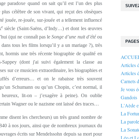
nge paradoxe quand on sait qu’il est l’un des plus
SUIVE
e plus célèbre de son vivant, qui reçut des obsèques
 jouée, re-jouée, sur-jouée et a tellement influencé
e
x
siècle (Saint-Saëns, d’Indy…) et dont les œuvres
’hui (qui ne connaît pas le
Songe d’une nuit d’été
ou
PAGE
ans tous les films lorsqu’il y a un mariage ?), très
t, hormis une très récente biographie de qualité en
ACCUE
is-Sappey (dont j'ai suivi également la classe au
Articles 
ses sur ce musicien extraordinaire, les biographies et
Articles 
ruffés d’erreurs… et on le rabaisse très souvent
Carnets 
 qu’un Schumann ou qu’un Chopin, c’est normal, il
Je vous 
p heureux, lit-on – j’exagère à peine). On oublie
Gandois
certain Wagner ou le nazisme ont laissé des traces…
L'Aède et
La Fortu
omme disent les chercheurs) un très grand nombre de
La parole
840 à nos jours, ainsi que de nombreux journaux du
La Sonate
ouvrages écrits sur Mendelssohn depuis sa mort pour
Léo et L