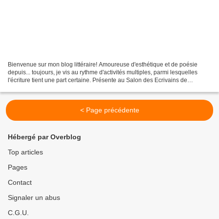
Bienvenue sur mon blog littéraire! Amoureuse d'esthétique et de poésie
depuis... toujours, je vis au rythme d'activités multiples, parmi lesquelles
l'écriture tient une part certaine. Présente au Salon des Ecrivains de
Rambouillet (2009) et au Salon du...
< Page précédente
Hébergé par Overblog
Top articles
Pages
Contact
Signaler un abus
C.G.U.