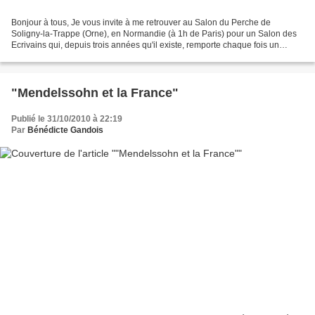
Bonjour à tous, Je vous invite à me retrouver au Salon du Perche de
Soligny-la-Trappe (Orne), en Normandie (à 1h de Paris) pour un Salon des
Ecrivains qui, depuis trois années qu'il existe, remporte chaque fois un
succès grandissant! . J'y présenterai...
"Mendelssohn et la France"
Publié le 31/10/2010 à 22:19
Par
Bénédicte Gandois