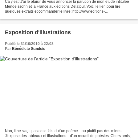
Ca y est! J'ai le plaisir de vous annoncer la parution de mon étude intitulée
Mendelssohn et la France aux éditions Delatour. Voici le lien pour lire
quelques extraits et commander le livre: http://www.editions-
delatour.com/detail_notice.php?no_article=DLT1851&prov=catalogue#...
Exposition d'illustrations
Publié le 31/10/2010 à 22:03
Par
Bénédicte Gandois
Non, il ne s'agit pas cette fois-ci d'un poème... ou plutôt pas des miens!
J'expose des tableaux et illustrations... d'un recueil de poésies. Chers amis,