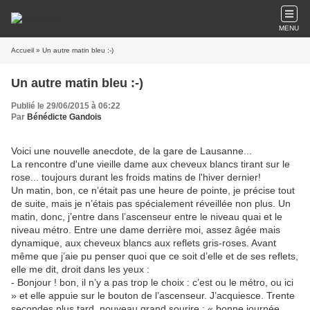
MENU
Accueil
» Un autre matin bleu :-)
Un autre matin bleu :-)
Publié le 29/06/2015 à 06:22
Par
Bénédicte Gandois
Voici une nouvelle anecdote, de la gare de Lausanne...
La rencontre d'une vieille dame aux cheveux blancs tirant sur le
rose... toujours durant les froids matins de l'hiver dernier!
Un matin, bon, ce n’était pas une heure de pointe, je précise tout
de suite, mais je n’étais pas spécialement réveillée non plus. Un
matin, donc, j’entre dans l’ascenseur entre le niveau quai et le
niveau métro. Entre une dame derrière moi, assez âgée mais
dynamique, aux cheveux blancs aux reflets gris-roses. Avant
même que j’aie pu penser quoi que ce soit d’elle et de ses reflets,
elle me dit, droit dans les yeux :
- Bonjour ! bon, il n’y a pas trop le choix : c’est ou le métro, ou ici
» et elle appuie sur le bouton de l’ascenseur. J’acquiesce. Trente
secondes plus tard, nouveau grand sourire : « bonne journée,