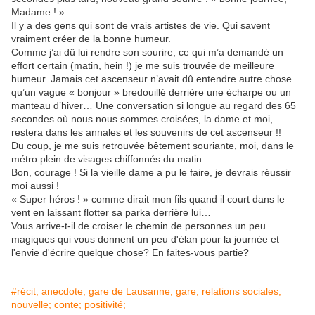
Madame ! »
Il y a des gens qui sont de vrais artistes de vie. Qui savent
vraiment créer de la bonne humeur.
Comme j’ai dû lui rendre son sourire, ce qui m’a demandé un
effort certain (matin, hein !) je me suis trouvée de meilleure
humeur. Jamais cet ascenseur n’avait dû entendre autre chose
qu’un vague « bonjour » bredouillé derrière une écharpe ou un
manteau d’hiver… Une conversation si longue au regard des 65
secondes où nous nous sommes croisées, la dame et moi,
restera dans les annales et les souvenirs de cet ascenseur !!
Du coup, je me suis retrouvée bêtement souriante, moi, dans le
métro plein de visages chiffonnés du matin.
Bon, courage ! Si la vieille dame a pu le faire, je devrais réussir
moi aussi !
« Super héros ! » comme dirait mon fils quand il court dans le
vent en laissant flotter sa parka derrière lui…
Vous arrive-t-il de croiser le chemin de personnes un peu
magiques qui vous donnent un peu d'élan pour la journée et
l'envie d'écrire quelque chose? En faites-vous partie?
#récit; anecdote; gare de Lausanne; gare; relations sociales;
nouvelle; conte; positivité;