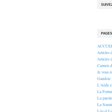
SUIVE
PAGE
ACCUE
Articles 
Articles 
Carnets 
Je vous 
Gandois
L'Aède et
La Fortu
La parole
La Sonate
Léo et L