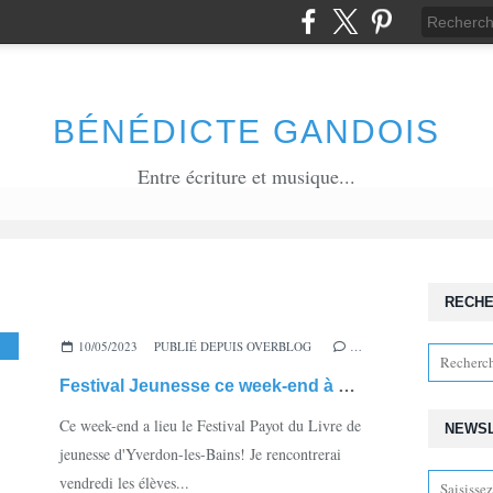
BÉNÉDICTE GANDOIS
Entre écriture et musique...
RECH
10/05/2023
PUBLIÉ DEPUIS OVERBLOG
,
YVERDON-LES-BAINS
,
PAYOT YVERDON
…
,
LES 
Festival Jeunesse ce week-end à Yverdon!
Ce week-end a lieu le Festival Payot du Livre de
NEWS
jeunesse d'Yverdon-les-Bains! Je rencontrerai
vendredi les élèves...