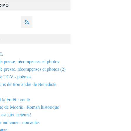
Z-MOI
S
IL
de presse, récompenses et photos
de presse, récompenses et photos (2)
de TGV - poèmes
écris de Romandie de Bénédicte
 la Forêt - conte
ne de Moeris - Roman historique
 est aux lecteurs!
 indienne - nouvelles
ouan