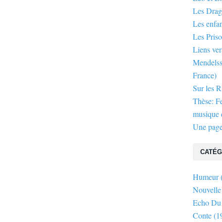
Les Dra
Les enfan
Les Priso
Liens ver
Mendelsso
France)
Sur les R
Thèse: F
musique d
Une page
CATÉG
Humeur
Nouvelle
Echo Du
Conte
(1