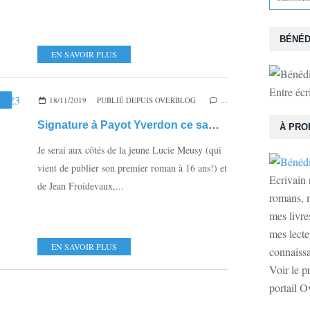
BÉNÉD
EN SAVOIR PLUS
Entre écr
,
LES DRAGONS DU MORMONT
18/11/2019
PUBLIÉ DEPUIS OVERBLOG
,
LES PRISONNIERS DU PALAIS
…
,
ROMAN 
Signature à Payot Yverdon ce samedi 23 novembre
À PRO
Je serai aux côtés de la jeune Lucie Meusy (qui
vient de publier son premier roman à 16 ans!) et
Ecrivain 
de Jean Froidevaux,...
romans, n
mes livre
mes lecte
EN SAVOIR PLUS
connaissan
Voir le p
portail O