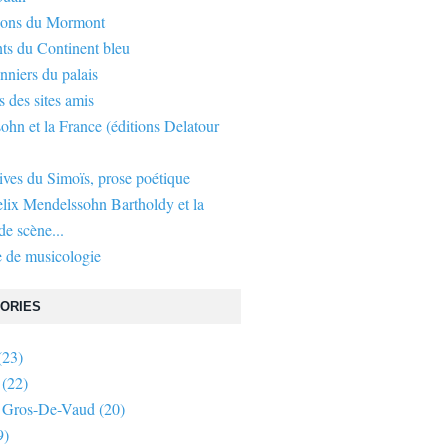
gons du Mormont
ts du Continent bleu
nniers du palais
s des sites amis
hn et la France (éditions Delatour
ives du Simoïs, prose poétique
elix Mendelssohn Bartholdy et la
e scène...
 de musicologie
ORIES
(23)
(22)
 Gros-De-Vaud
(20)
9)