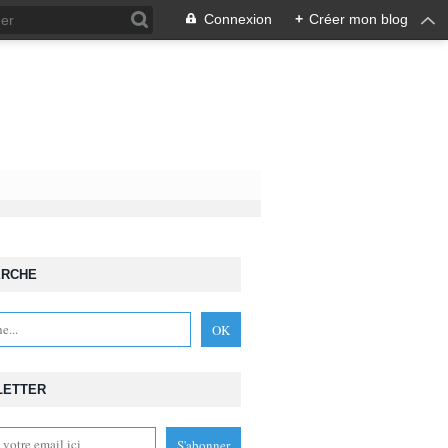
Connexion
+
Créer mon blog
ERCHE
DRAGONS DU MORMONT
,
LES PRISONNIERS DU PALAIS
LETTER