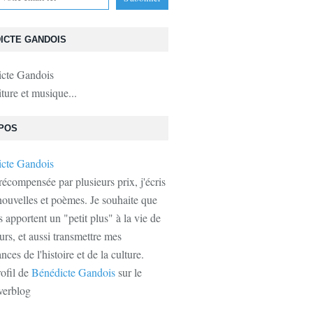
ICTE GANDOIS
iture et musique...
JEUNESSE
,
ROMAN
,
LOCAL
,
COSSONAY
POS
récompensée par plusieurs prix, j'écris
ouvelles et poèmes. Je souhaite que
s apportent un "petit plus" à la vie de
urs, et aussi transmettre mes
ces de l'histoire et de la culture.
rofil de
Bénédicte Gandois
sur le
verblog