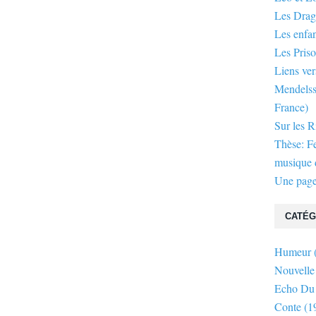
Les Dra
Les enfan
Les Priso
Liens ver
Mendelsso
France)
Sur les R
Thèse: F
musique d
Une page
CATÉG
Humeur
Nouvelle
Echo Du
Conte
(1