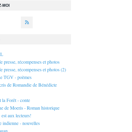
Z-MOI
S
IL
de presse, récompenses et photos
de presse, récompenses et photos (2)
de TGV - poèmes
écris de Romandie de Bénédicte
 la Forêt - conte
ne de Moeris - Roman historique
 est aux lecteurs!
 indienne - nouvelles
ouan