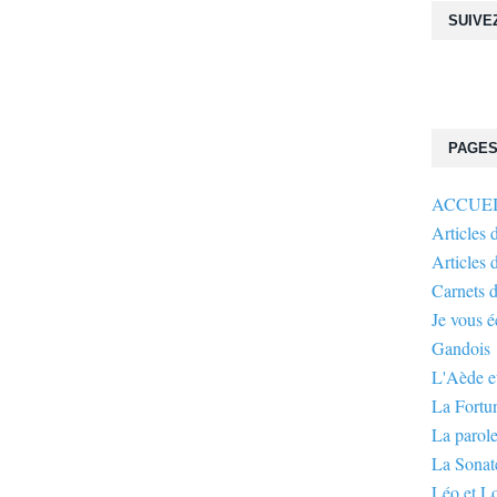
SUIVE
PAGE
ACCUE
Articles 
Articles 
Carnets 
Je vous 
Gandois
L'Aède et
La Fortu
La parole
La Sonate
Léo et L