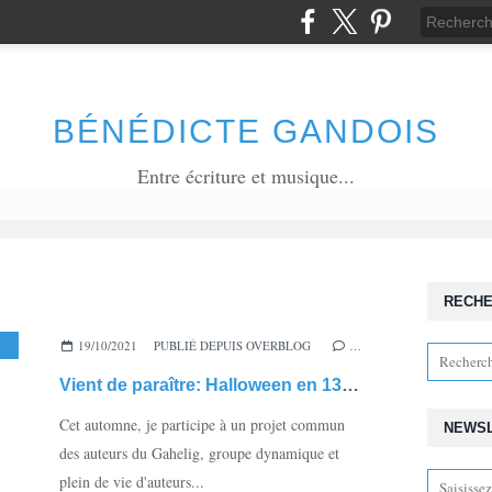
BÉNÉDICTE GANDOIS
Entre écriture et musique...
RECH
HALLOWEEN
19/10/2021
,
LITTÉRATURE DE GENRE
PUBLIÉ DEPUIS OVERBLOG
,
LITTÉRATURE SUISSE
…
,
THRILLER
Vient de paraître: Halloween en 13 nouvelles!
Cet automne, je participe à un projet commun
NEWS
des auteurs du Gahelig, groupe dynamique et
plein de vie d'auteurs...