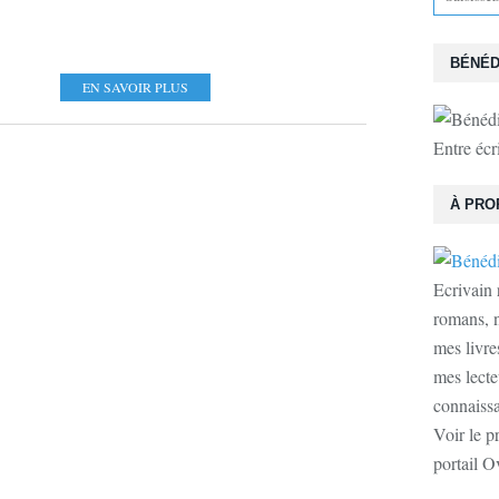
BÉNÉD
EN SAVOIR PLUS
Entre écr
À PRO
Ecrivain 
romans, n
mes livre
mes lecte
connaissan
Voir le p
portail O