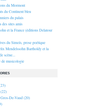
gons du Mormont
ts du Continent bleu
nniers du palais
s des sites amis
hn et la France (éditions Delatour
ives du Simoïs, prose poétique
elix Mendelssohn Bartholdy et la
e scène...
 de musicologie
ORIES
(23)
(22)
 Gros-De-Vaud
(20)
9)