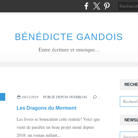
BÉNÉDICTE GANDOIS
Entre écriture et musique...
RECH
,
ENFANT
04/11/2019
,
FANTASTIQUE
PUBLIÉ DEPUIS OVERBLOG
,
HISTOIRE DE DRAGONS
…
,
ROMAN LOCAL
,
COS
Les Dragons du Mormont
Les livres se bousculent cette rentrée! Voici que
NEWS
vient de paraître un beau projet mené depuis
2018: un roman mêlant...