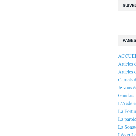
SUIVE
PAGE
ACCUE
Articles 
Articles 
Carnets 
Je vous 
Gandois
L'Aède et
La Fortu
La parole
La Sonate
Léo et L