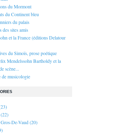
gons du Mormont
ts du Continent bleu
nniers du palais
s des sites amis
hn et la France (éditions Delatour
ives du Simoïs, prose poétique
elix Mendelssohn Bartholdy et la
e scène...
 de musicologie
ORIES
(23)
(22)
 Gros-De-Vaud
(20)
9)