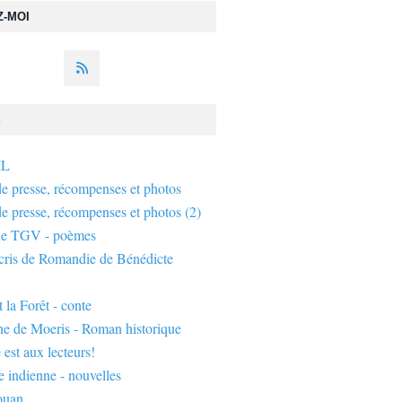
Z-MOI
S
IL
de presse, récompenses et photos
de presse, récompenses et photos (2)
de TGV - poèmes
écris de Romandie de Bénédicte
 la Forêt - conte
ne de Moeris - Roman historique
 est aux lecteurs!
 indienne - nouvelles
ouan