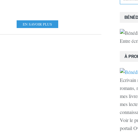
BÉNÉD
EN SAVOIR PLUS
Entre écr
À PRO
Ecrivain 
romans, n
mes livre
mes lecte
connaissan
Voir le p
portail O