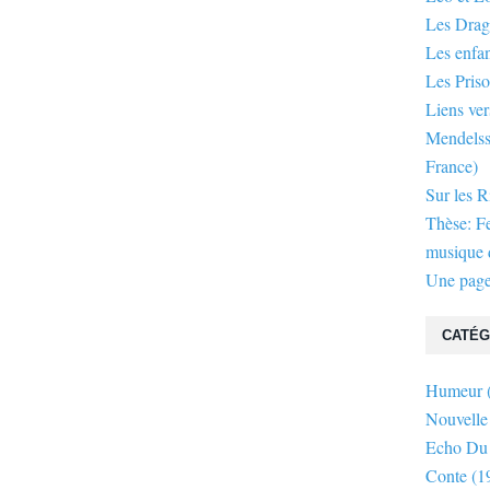
Les Dra
Les enfan
Les Priso
Liens ver
Mendelsso
France)
Sur les R
Thèse: F
musique d
Une page
CATÉG
Humeur
Nouvelle
Echo Du
Conte
(1