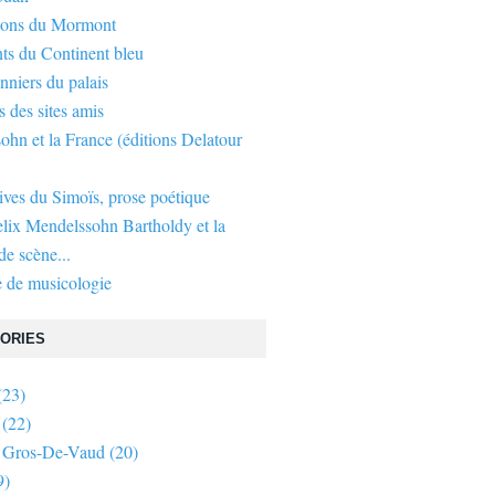
gons du Mormont
ts du Continent bleu
nniers du palais
s des sites amis
hn et la France (éditions Delatour
ives du Simoïs, prose poétique
elix Mendelssohn Bartholdy et la
e scène...
 de musicologie
ORIES
(23)
(22)
 Gros-De-Vaud
(20)
9)