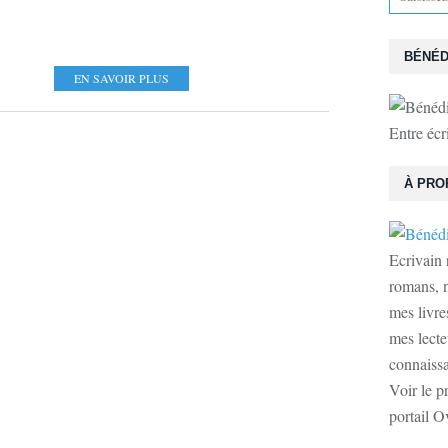
BÉNÉD
EN SAVOIR PLUS
Entre écr
À PRO
Ecrivain 
romans, n
mes livre
mes lecte
connaissan
Voir le p
portail O