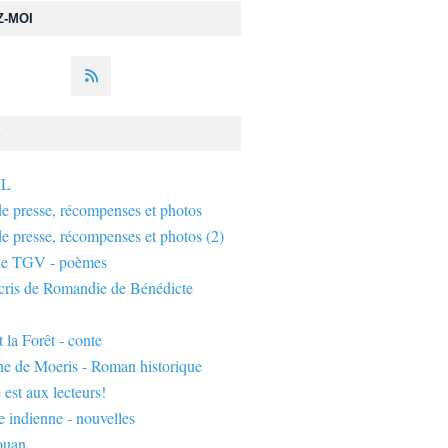
Z-MOI
S
IL
de presse, récompenses et photos
de presse, récompenses et photos (2)
de TGV - poèmes
écris de Romandie de Bénédicte
 la Forêt - conte
ne de Moeris - Roman historique
 est aux lecteurs!
 indienne - nouvelles
ouan