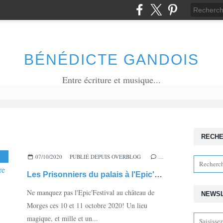
BÉNÉDICTE GANDOIS
Entre écriture et musique...
RECH
07/10/2020
,
ROMAN
,
PUBLIÉ DEPUIS OVERBLOG
ÉPIQUE
,
EPIC'FESTIVAL
,
MORGES
…
,
CHÂTEAU DE M
Les Prisonniers du palais à l'Epic'Festival de Morges 10-11 octobre
Ne manquez pas l'Epic'Festival au château de
NEWS
Morges ces 10 et 11 octobre 2020! Un lieu
magique, et mille et un...