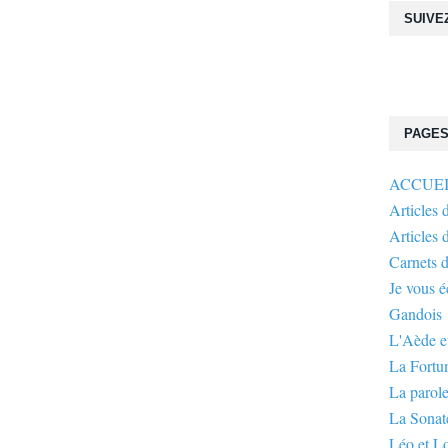
SUIVE
PAGE
ACCUE
Articles 
Articles 
Carnets 
Je vous 
Gandois
L'Aède et
La Fortu
La parole
La Sonate
Léo et L