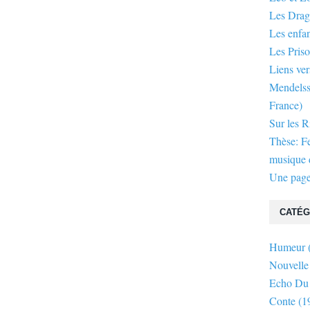
Les Dra
Les enfan
Les Priso
Liens ver
Mendelsso
France)
Sur les R
Thèse: F
musique d
Une page
CATÉG
Humeur
Nouvelle
Echo Du
Conte
(1