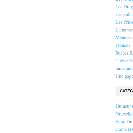
Les Dra
Les enfan
Les Priso
Liens ver
Mendelsso
France)
Sur les R
Thèse: F
musique d
Une page
CATÉG
Humeur
Nouvelle
Echo Du
Conte
(1