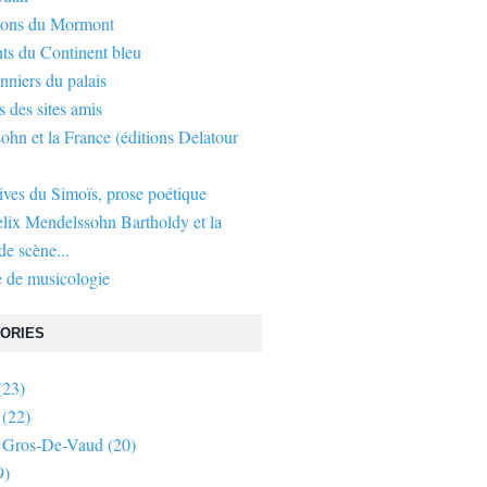
gons du Mormont
ts du Continent bleu
nniers du palais
s des sites amis
hn et la France (éditions Delatour
ives du Simoïs, prose poétique
elix Mendelssohn Bartholdy et la
e scène...
 de musicologie
ORIES
(23)
(22)
 Gros-De-Vaud
(20)
9)