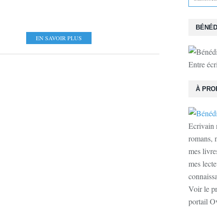
BÉNÉD
EN SAVOIR PLUS
Entre écr
À PRO
Ecrivain 
romans, n
mes livre
mes lecte
connaissan
Voir le p
portail O