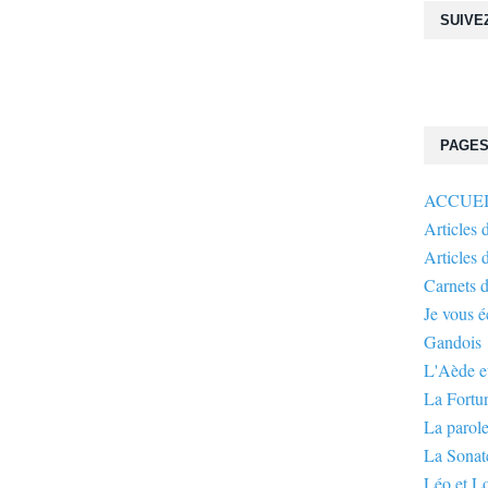
SUIVE
PAGE
ACCUE
Articles 
Articles 
Carnets 
Je vous 
Gandois
L'Aède et
La Fortu
La parole
La Sonate
Léo et L