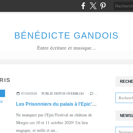
BÉNÉDICTE GANDOIS
Entre écriture et musique...
RIS
RECH
07/10/2020
,
ROMAN
,
PUBLIÉ DEPUIS OVERBLOG
ÉPIQUE
,
EPIC'FESTIVAL
,
MORGES
…
,
CHÂTEAU DE M
Les Prisonniers du palais à l'Epic'Festival de Morges 10-11 octobre
Ne manquez pas l'Epic'Festival au château de
NEWS
Morges ces 10 et 11 octobre 2020! Un lieu
magique, et mille et un...