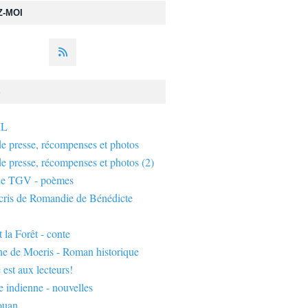
Z-MOI
S
IL
de presse, récompenses et photos
de presse, récompenses et photos (2)
de TGV - poèmes
écris de Romandie de Bénédicte
 la Forêt - conte
ne de Moeris - Roman historique
 est aux lecteurs!
 indienne - nouvelles
ouan