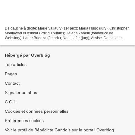
De gauche à droite: Marie Vallaury (1er prix); Maria Hugo (jury); Christopher
Moufawad el Ashkar (Prix du public); Helena Zanelli (fondatrice de
Webstory); Laure Brienza (3e prix); Naël Lafer (jury); Assise: Dominique
Martin (lectrice); Bénédicte Gandois...
Hébergé par Overblog
Top articles
Pages
Contact
Signaler un abus
C.G.U.
Cookies et données personnelles
Préférences cookies
Voir le profil de Bénédicte Gandois sur le portail Overblog