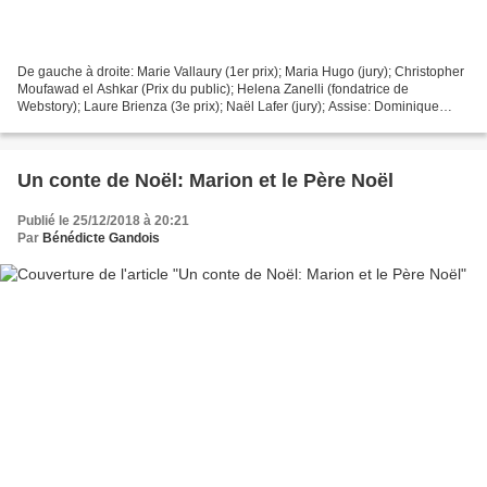
De gauche à droite: Marie Vallaury (1er prix); Maria Hugo (jury); Christopher
Moufawad el Ashkar (Prix du public); Helena Zanelli (fondatrice de
Webstory); Laure Brienza (3e prix); Naël Lafer (jury); Assise: Dominique
Martin (lectrice); Bénédicte Gandois...
Un conte de Noël: Marion et le Père Noël
Publié le 25/12/2018 à 20:21
Par
Bénédicte Gandois