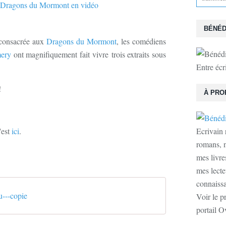
BÉNÉD
 consacrée aux
Dragons du Mormont
, les comédiens
ery
ont magnifiquement fait vivre trois extraits sous
Entre écr
!
À PRO
'est
ici
.
Ecrivain 
romans, n
mes livre
mes lecte
connaissan
u---copie
Voir le p
portail O