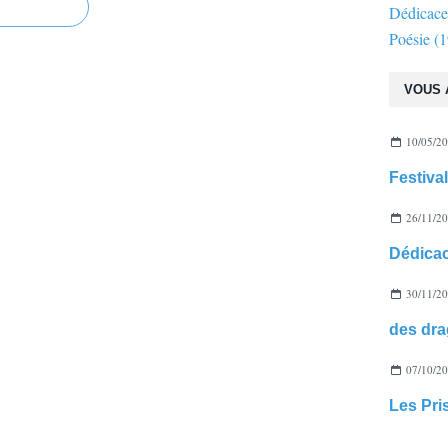
Dédicace
Poésie
(1
VOUS 
10/05/2
26/11/2
30/11/2
des dra
07/10/2