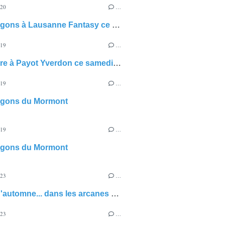
020
…
Des dragons à Lausanne Fantasy ce dimanche 13 septembre
019
…
Signature à Payot Yverdon ce samedi 23 novembre
019
…
agons du Mormont
019
…
agons du Mormont
023
…
Conte d'automne... dans les arcanes de la BCU de Lausanne
023
…