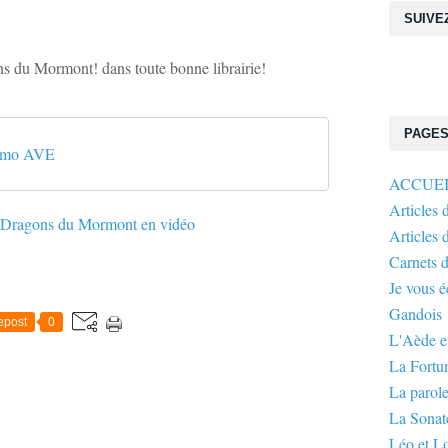
SUIVE
s du Mormont! dans toute bonne librairie!
PAGE
omo AVE
ACCUE
Articles 
Articles 
Carnets 
Je vous 
Gandois
epost
0
L'Aède et
La Fortu
La parole
La Sonate
Léo et L