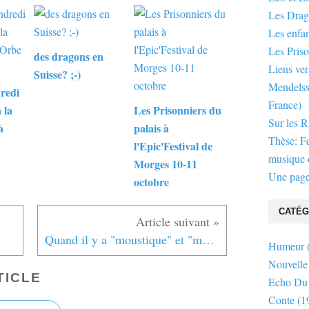
Les Dra
Les enfan
Les Priso
des dragons en
Liens ver
Suisse? ;-)
Mendelsso
redi
France)
 la
Les Prisonniers du
Sur les R
à
palais à
Thèse: F
l'Epic'Festival de
musique d
Morges 10-11
Une page
octobre
CATÉG
Quand il y a "moustique" et "moustique"!
Humeur
Nouvelle
TICLE
Echo Du
Conte
(1