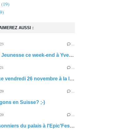
(19)
9)
AIMEREZ AUSSI :
023
…
Festival Jeunesse ce week-end à Yverdon!
021
…
Dédicace vendredi 26 novembre à la librairie Padi à Orbe (VD)
020
…
gons en Suisse? ;-)
020
…
Les Prisonniers du palais à l'Epic'Festival de Morges 10-11 octobre