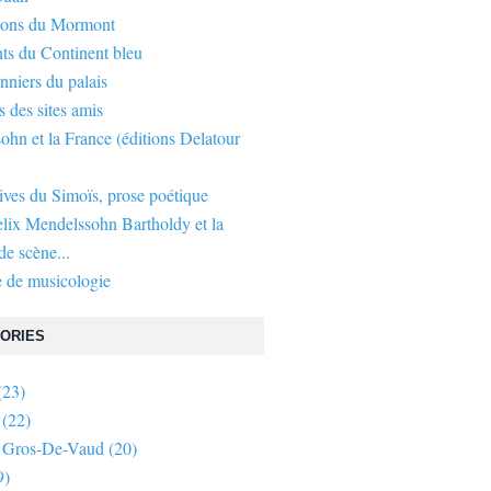
gons du Mormont
ts du Continent bleu
nniers du palais
s des sites amis
hn et la France (éditions Delatour
ives du Simoïs, prose poétique
elix Mendelssohn Bartholdy et la
e scène...
 de musicologie
ORIES
(23)
(22)
 Gros-De-Vaud
(20)
9)