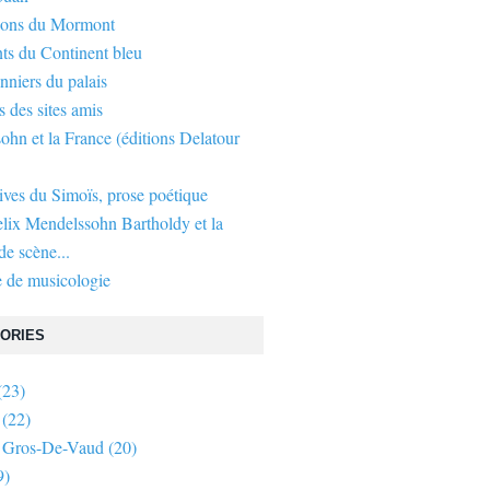
gons du Mormont
ts du Continent bleu
nniers du palais
s des sites amis
hn et la France (éditions Delatour
ives du Simoïs, prose poétique
elix Mendelssohn Bartholdy et la
e scène...
 de musicologie
ORIES
(23)
HISTOIRE
,
XVIIE SIÈCLE
,
ANTOINE-PIERRE DE GRAMMONT
,
BESANÇON
,
THÉO
(22)
 Gros-De-Vaud
(20)
9)