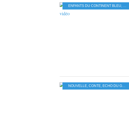
ENFANTS DU CONTINENT BLEU
,
RÉC
NOUVELLE
,
CONTE
,
ECHO DU GROS-DE-VAUD