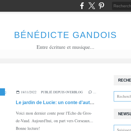
BÉNÉDICTE GANDOIS
Entre écriture et musique...
RECH
JOURNAL L'ECHO DU GROS DE VAUD
18/11/2022
PUBLIÉ DEPUIS OVERBLOG
,
CONTE D'AUTOMNE
…
,
CORSEAUX
,
VAU
Le jardin de Lucie: un conte d'automne pour l'Echo du Gros-de-Vaud
Voici mon dernier conte pour l'Echo du Gros-
NEWS
de-Vaud. Aujourd'hui, on part vers Corseaux...
Bonne lecture!