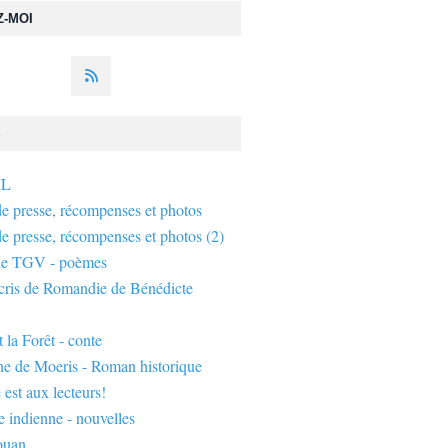
Z-MOI
S
IL
de presse, récompenses et photos
de presse, récompenses et photos (2)
de TGV - poèmes
écris de Romandie de Bénédicte
 la Forêt - conte
ne de Moeris - Roman historique
 est aux lecteurs!
 indienne - nouvelles
ouan