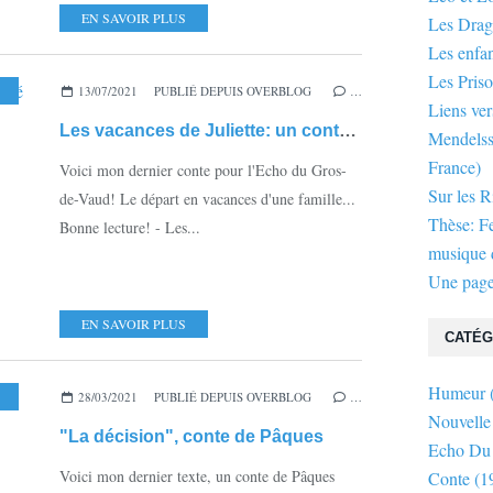
EN SAVOIR PLUS
Les Dra
Les enfan
Les Priso
,
RÉCIT
13/07/2021
,
VOYAGE
PUBLIÉ DEPUIS OVERBLOG
,
DÉPART EN VACANCES
,
FAMILLE
…
Liens ver
Les vacances de Juliette: un conte d'été
Mendelsso
France)
Voici mon dernier conte pour l'Echo du Gros-
Sur les R
de-Vaud! Le départ en vacances d'une famille...
Thèse: F
Bonne lecture! - Les...
musique d
Une page
EN SAVOIR PLUS
CATÉG
Humeur
RC-ET-SENANS
28/03/2021
,
RELIGION
PUBLIÉ DEPUIS OVERBLOG
,
PÂQUES
,
RÉCIT
,
NOUVELLE
…
,
RÉCIT HISTORIQUE
,
Nouvelle
"La décision", conte de Pâques
Echo Du
Voici mon dernier texte, un conte de Pâques
Conte
(1