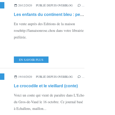
IT
,
LITTÉRATURE JEUNESSE
20/12/2020
PUBLIÉ DEPUIS OVERBLOG
,
CONTE
,
RENCONTRE DE L'AUTRE
…
,
FANTASTIQ
Les enfants du continent bleu : petite vidéo
En vente auprès des Editions de la maison
rosehttp://lamaisonrose.chou dans votre librairie
préférée.
EN SAVOIR PLUS
,
TESSIN
19/10/2020
,
DINOSAURE
PUBLIÉ DEPUIS OVERBLOG
,
INTERGÉNÉRATIONNEL
…
,
TICINOSUCHUS
,
M
Le crocodile et le vieillard (conte)
Voici un conte qui vient de paraître dans L'Echo
du Gros-de-Vaud le 16 octobre. Ce journal basé
à Echallens, maillon...