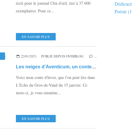
écrit pour le journal Clin d'œil, tiré à 37 000
Dédicace
exemplaires. Pour ce...
Poésie
(1
EN SAVOIR PLUS
NOUVELLE
,
AVENTICUM
22/01/2021
,
PUBLIÉ DEPUIS OVERBLOG
AVENCHES
,
LA SUISSE À L'ÉPOQUE ROMAINE
…
Les neiges d'Aventicum, un conte pour L'Echo du Gros-de-Vaud
Voici mon conte d'hiver, que l'on peut lire dans
L'Echo du Gros-de-Vaud du 15 janvier. Ce
mois-ci, je vous emmène...
EN SAVOIR PLUS