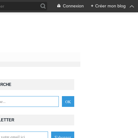
Connexion
+
Créer mon blog
ERCHE
D
LETTER