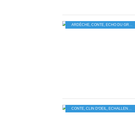
ARDÈCHE
,
CONTE
,
ECHO DU GROS-DE-VAUD
CONTE
,
CLIN D'OEIL
,
ECHALLENS
,
A