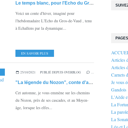
Le temps blanc, pour l'Echo du Gros-de-Vaud
SUIVE
Voici un conte d'hiver, imaginé pour
l'hebdomadaire L'Echo du Gros-de-Vaud , tenu
à Echallens par la dynamique...
PAGE
ACCUE
EN SAVOIR PLUS
Articles 
Articles 
YEN-ÂGE
,
ELFES
25/10/2021
,
ECHO DU GROS-DE-VAUD
PUBLIÉ DEPUIS OVERBLOG
…
Carnets 
Je vous 
"La légende du Nozon", conte d'automne pour l'Echo du Gros de Vaud
Gandois
Cet automne, je vous emmène sur les chemins
L'Aède et
du Nozon, près de ses cascades, et au Moyen-
La Fortu
âge, lorsque les elfes...
La parole
La Sonate
Léo et L