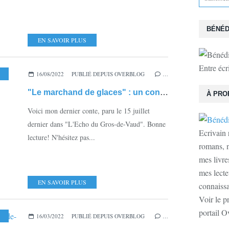
BÉNÉD
EN SAVOIR PLUS
Entre écr
16/08/2022
,
JOURNAL L'ECHO DU GROS DE VAUD
PUBLIÉ DEPUIS OVERBLOG
,
LITTÉRATURE
…
,
CRÈTE
,
C
"Le marchand de glaces" : un conte d'été!
À PRO
Voici mon dernier conte, paru le 15 juillet
dernier dans "L'Echo du Gros-de-Vaud". Bonne
Ecrivain 
lecture! N'hésitez pas...
romans, n
mes livre
mes lecte
EN SAVOIR PLUS
connaissan
Voir le p
portail O
EMS
,
CHÂTEL-SAINT-DENIS
16/03/2022
PUBLIÉ DEPUIS OVERBLOG
,
NOUVELLE
,
RÉCIT
…