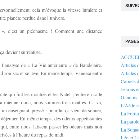
SUIVE
personnellement, cela m’évoque la vitesse lumière et
etite planète perdue dans l’univers.
le », c’est un pléonasme ! Comment une distance
PAGE
 ça devient surréaliste.
ACCUE
e l’analyse de « La Vie antérieure » de Baudelaire.
Articles 
nd son sac et se lève. En même temps, Vanessa entre
Articles 
Carnets 
Je vous 
té qui fuit les montres et les Natel, j’entre en salle
Gandois
 la mienne, donc, nous sommes trois maîtres. Ca va,
L'Aède et
e un enseignant, pressé : pour lui ça vient de sonner,
La Fortu
de déjeuner. En même temps, des odeurs appétissantes
La parole
ui, entre nous, laissent passer les odeurs mais non
La Sonate
rrivées à l’heure du repas de midi.
Léo et L