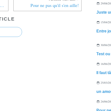
29/08/2
Chanson des saules: un conte pour la Fête des mères
Pour ne pas qu'il s'en aille!
Juste u
TICLE
15/04/2
Entre j
30/06/2
Test ou
16/06/2
Il faut 
25/03/2
24/06/2
Pour ne 