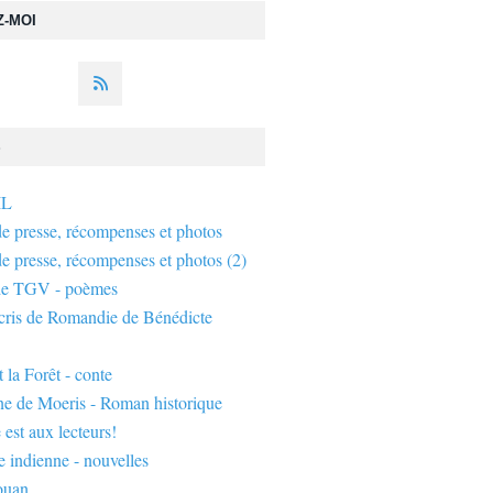
Z-MOI
S
IL
de presse, récompenses et photos
de presse, récompenses et photos (2)
de TGV - poèmes
écris de Romandie de Bénédicte
 la Forêt - conte
ne de Moeris - Roman historique
 est aux lecteurs!
 indienne - nouvelles
ouan