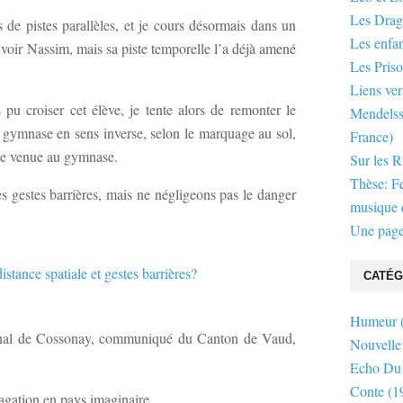
Les Dra
de pistes parallèles, et je cours désormais dans un
Les enfan
 voir Nassim, mais sa piste temporelle l’a déjà amené
Les Priso
Liens ver
pu croiser cet élève, je tente alors de remonter le
Mendelsso
u gymnase en sens inverse, selon le marquage au sol,
France)
ine venue au gymnase.
Sur les R
Thèse: F
les gestes barrières, mais ne négligeons pas le danger
musique d
Une page
CATÉG
Humeur
rnal de Cossonay, communiqué du Canton de Vaud,
Nouvelle
Echo Du
Conte
(1
vagation en pays imaginaire...