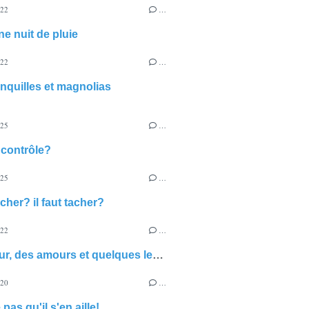
022
…
ne nuit de pluie
022
…
onquilles et magnolias
025
…
 contrôle?
025
…
tâcher? il faut tacher?
022
…
un amour, des amours et quelques lettres euphoniques par-ci, par-là...
020
…
pas qu'il s'en aille!