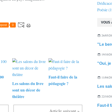
Dédicace
Poésie
(1
VOUS 
epost
0
26/05/2
19/10/2
"Oui, je
100
Faut-il faire de la
11/04/2
Les salons du livre
pédagogie ?
sont un décor de
théâtre
22/10/2
Faut-il 