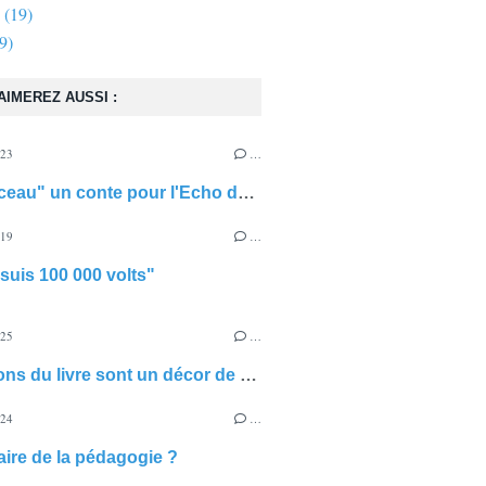
(19)
9)
AIMEREZ AUSSI :
023
…
"Le berceau" un conte pour l'Echo du Gros-de-Vaud
019
…
 suis 100 000 volts"
025
…
Les salons du livre sont un décor de théâtre
024
…
faire de la pédagogie ?