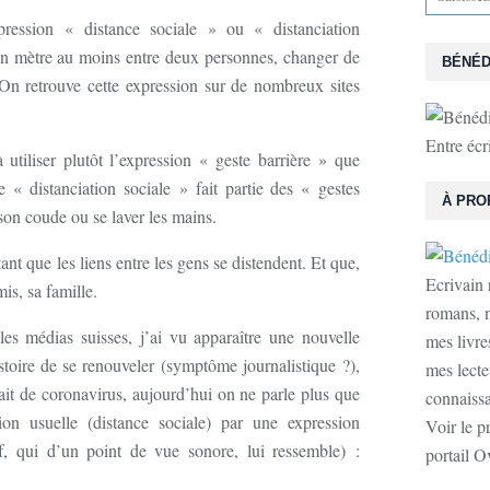
pression « distance sociale » ou « distanciation
’un mètre au moins entre deux personnes, changer de
BÉNÉD
 On retrouve cette expression sur de nombreux sites
Entre écr
tiliser plutôt l’expression « geste barrière » que
e « distanciation sociale » fait partie des « gestes
À PRO
son coude ou se laver les mains.
ant que les liens entre les gens se distendent. Et que,
Ecrivain 
is, sa famille.
romans, n
les médias suisses, j’ai vu apparaître une nouvelle
mes livre
stoire de se renouveler (symptôme journalistique ?),
mes lecte
ait de coronavirus, aujourd’hui on ne parle plus que
connaissan
on usuelle (distance sociale) par une expression
Voir le p
, qui d’un point de vue sonore, lui ressemble) :
portail O