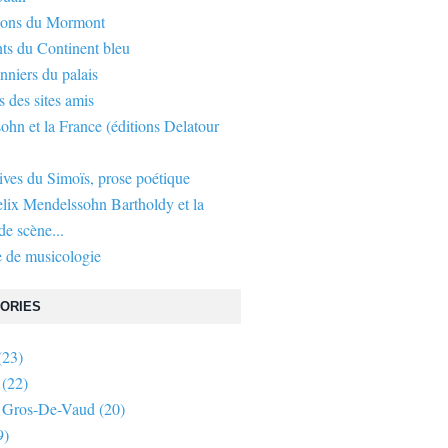
gons du Mormont
ts du Continent bleu
nniers du palais
s des sites amis
hn et la France (éditions Delatour
ives du Simoïs, prose poétique
elix Mendelssohn Bartholdy et la
e scène...
 de musicologie
ORIES
(23)
(22)
 Gros-De-Vaud
(20)
9)